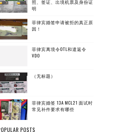
照、签证、出境机票及身份证
明
菲律宾婚签申请被拒的真正原
因！
菲律宾离境令OTL和遣返令
VDO
（无标题）
菲律宾婚签 13A MCL21 面试时
常见补件要求有哪些
POPULAR POSTS