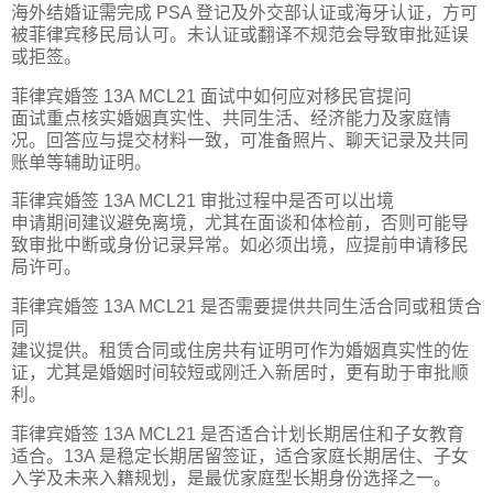
海外结婚证需完成 PSA 登记及外交部认证或海牙认证，方可
被菲律宾移民局认可。未认证或翻译不规范会导致审批延误
或拒签。
菲律宾婚签 13A MCL21 面试中如何应对移民官提问
面试重点核实婚姻真实性、共同生活、经济能力及家庭情
况。回答应与提交材料一致，可准备照片、聊天记录及共同
账单等辅助证明。
菲律宾婚签 13A MCL21 审批过程中是否可以出境
申请期间建议避免离境，尤其在面谈和体检前，否则可能导
致审批中断或身份记录异常。如必须出境，应提前申请移民
局许可。
菲律宾婚签 13A MCL21 是否需要提供共同生活合同或租赁合
同
建议提供。租赁合同或住房共有证明可作为婚姻真实性的佐
证，尤其是婚姻时间较短或刚迁入新居时，更有助于审批顺
利。
菲律宾婚签 13A MCL21 是否适合计划长期居住和子女教育
适合。13A 是稳定长期居留签证，适合家庭长期居住、子女
入学及未来入籍规划，是最优家庭型长期身份选择之一。