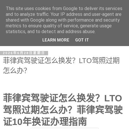
This site uses cookies from Google to deliver its services
and to analyze traffic. Your IP address and user-agent are
shared with Google along with performance and security
metrics to ensure quality of service, generate usage
statistics, and to detect and address abuse.
LEARN MORE
GOT IT
2026年6月28日星期日
菲律宾驾驶证怎么换发？LTO驾照过期
怎么办？
菲律宾驾驶证怎么换发？LTO
驾照过期怎么办？菲律宾驾驶
证10年换证办理指南