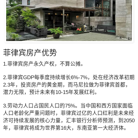
菲律宾房产优势
1.菲律宾房产永久产权，不算公摊。
2.菲律宾GDP每季度持续增长6%-7%，处在经济改革初期
2.3年，投资房产的黄金期，而马尼拉做为菲律宾首都，
潜力无限，预计未来有10-15年发展红利。
3.劳动力人口占国民人口的75%。当中国和西方国家面临
人口老龄化严重问题时，菲律宾过亿的人口红利是未来经
济可持续发展的核心力量，汇丰银行分析师预测，到2050
年，菲律宾将成为世界第16大，东南亚第一大经济体。