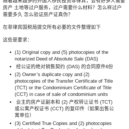
随着越来越多的外国人移民投资菲律宾，会有好多人需要
房产 土地等过户服务，过户需要什么材料？怎么样过户
需要多久 怎么验证房产证真伪？
在菲律宾国税局提交所有必要的文件整理如下
这些是要求：
(1) Original copy and (5) photocopies of the
notarized Deed of Absolute Sale (DAS)
经公证的绝对销售契约 (DAS) 的合同原件6份
(2) Owner’s duplicate copy and (2)
photocopies of the Transfer Certificate of Title
(TCT) or the Condominium Certificate of Title
(CCT) in case of sale of condominium units
业主的房产证副本和 (2) 产权转让证书 (TCT)
或公寓产权证书 (CCT) 的复印件（如果出售公
寓单位）
(3) Certified True Copies and (2) photocopies