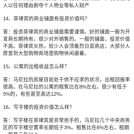
人以任何理由剥夺个人物业等私人财产
14、菲律宾的商业铺面有投资价值吗？
答：投资菲律宾的商业铺面需要谨慎。好的铺面一般为开
发商长期持有，很少对外销售的。一般的铺面，投资价值
不高。菲律宾炎热，较少人会顶着烈日逛商店，大部分人
愿意到大型购物商场里购物休闲避暑。
15、公寓的出租收益怎么样？
答：马尼拉的房屋目前处于供不应求的状况，出租回报率
很高。在马尼拉的公寓的租售比在8%左右。很少有低于
5%的，有些甚至高达12%。
16、写字楼的投资价值怎么样？
答：写字楼在菲律宾是非常抢手的，马尼拉几个中央商务
区的写字楼空置率长期低于3%。租售比在6%左右，租期