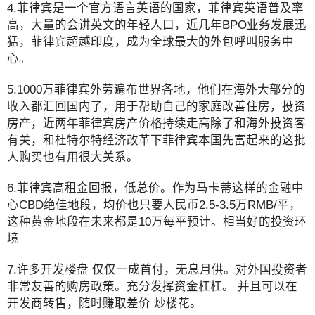
4.菲律宾是一个官方语言英语的国家，菲律宾英语普及率
高，大量的会讲英文的年轻人口，近几年BPO业务发展迅
猛，菲律宾超越印度，成为全球最大的外包呼叫服务中
心。
5.1000万菲律宾外劳遍布世界各地，他们在海外大部分的
收入都汇回国内了，用于帮助自己的家庭改善住房，投资
房产，近两年菲律宾房产价格持续走高除了和海外投资客
有关，和杜特尔特经济改革下菲律宾本国先富起来的这批
人购买也有用很大关系。
6.菲律宾高租金回报，低总价。作为马卡蒂这样的金融中
心CBD绝佳地段，均价也只要人民币2.5-3.5万RMB/平，
这种黄金地段在未来都是10万每平预计。相当好的投资环
境
7.许多开发楼盘 仅仅一成首付，无息月供。对外国投资者
非常友善的购房政策。充分发挥资金杠杠。 并且可以在
开发商转售，随时赚取差价 炒楼花。