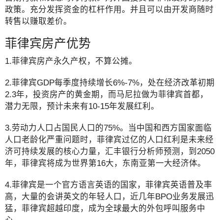
政策。充分发挥资金的杠杆作用。并且可以由开发商随时
转售以赚取差价。
菲律宾房产优势
1.菲律宾房产永久产权，不算公摊。
2.菲律宾GDP每季度持续增长6%-7%，处在经济改革初期
2.3年，投资房产的黄金期，而马尼拉做为菲律宾首都，
潜力无限，预计未来有10-15年发展红利。
3.劳动力人口占国民人口的75%。当中国和西方国家面临
人口老龄化严重问题时，菲律宾过亿的人口红利是未来经
济可持续发展的核心力量，汇丰银行分析师预测，到2050
年，菲律宾将成为世界第16大，东南亚第一大经济体。
4.菲律宾是一个官方语言英语的国家，菲律宾英语普及率
高，大量的会讲英文的年轻人口，近几年BPO业务发展迅
猛，菲律宾超越印度，成为全球最大的外包呼叫服务中