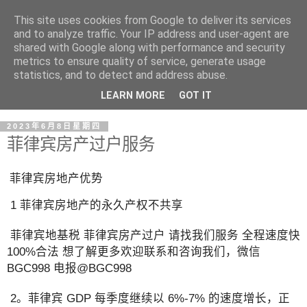
This site uses cookies from Google to deliver its services
and to analyze traffic. Your IP address and user-agent are
shared with Google along with performance and security
metrics to ensure quality of service, generate usage
statistics, and to detect and address abuse.
LEARN MORE
GOT IT
2023年6月8日星期四
菲律宾房产过户服务
菲律宾房地产优势
1 菲律宾房地产的永久产权不共享
菲律宾地基税 菲律宾房产过户 请找我们服务 全程速度快
100%合法 想了解更多欢迎联系和咨询我们，微信
BGC998 电报@BGC998
2。菲律宾 GDP 每季度继续以 6%-7% 的速度增长，正