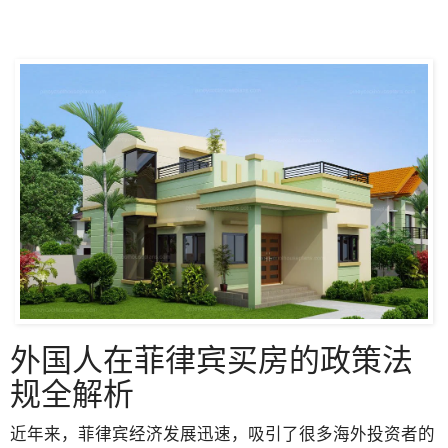
外国人在菲律宾买房的政策法
规全解析
近年来，菲律宾经济发展迅速，吸引了很多海外投资者的