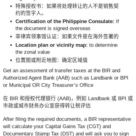
特殊授权书：如果将处理转让的人不是销售契
约的签字人。
Certification of the Philippine Consulate:
If
the document is signed overseas
菲律宾领事馆认证：如果文件是在海外签署的
Location plan or vicinity map:
to determine
the zonal value
位置图或附近地图：确定区域值
Get an assessment of transfer taxes at the BIR and
Authorized Agent Bank (AAB) such as Landbank or BPI
or Municipal OR City Treasurer’s Office
在 BIR 和授权代理银行 (AAB)，例如 Landbank 或 BPI 或
市政或城市财务办公室获得转让税评估
After filing the required documents, a BIR representative
will calculate your Capital Gains Tax (CGT) and
Documentary Stamp Tax (DST) and will ask you to sign