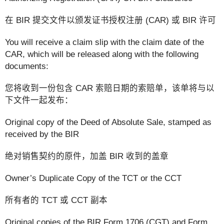
在 BIR 提交文件以颁发证书授权注册 (CAR) 或 BIR 许可
You will receive a claim slip with the claim date of the
CAR, which will be released along with the following
documents:
您将收到一份包含 CAR 索赔日期的索赔单，该单将与以
下文件一起发布：
Original copy of the Deed of Absolute Sale, stamped as
received by the BIR
绝对销售契约的原件，加盖 BIR 收到的盖章
Owner’s Duplicate Copy of the TCT or the CCT
所有者的 TCT 或 CCT 副本
Original copies of the BIR Form 1706 (CGT) and Form