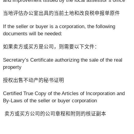
当地评估办公室出具的当前土地和改良税申报单原件
If the seller or buyer is a corporation, the following
documents will be needed:
如果卖方或买方是公司，则需要以下文件：
Secretary’s Certificate authorizing the sale of the real
property
授权出售不动产的秘书证明
Certified True Copy of the Articles of Incorporation and
By-Laws of the seller or buyer corporation
卖方或买方公司的公司章程和附则的核证副本