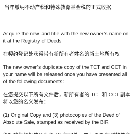
当年缴纳不动产税和特殊教育基金税的正式收据
Acquire the new land title with the new owner’s name on
it at the Registry of Deeds
在契约登记处获得带有新所有者姓名的新土地所有权
The new owner’s duplicate copy of the TCT and CCT in
your name will be released once you have presented all
of the following documents:
在您提交以下所有文件后，新所有者的 TCT 和 CCT 副本
将以您的名义发布：
(1) Original Copy and (3) photocopies of the Deed of
Absolute Sale, stamped as received by the BIR