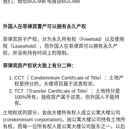
我们，微信BGC998 电报@BGC998
外国人在菲律宾置产可以拥有永久产权
菲律宾房子产权，分为永久所有权（Freehold）以及使用
权（Leasehold），而外国人在菲律宾可以拥有永久产
权，并没有持有时间上的限制。
菲律宾房产权状大致上有分二种：
CCT（ Condominium Certificate of Title）：土地产
权是持分的，大楼项目属于这类权状。
TCT（Transfer Certificate of Title）：土地持分是
100%所有，独栋房产属于这类，但外国人不能持
有。
土地权状的部分，会由大楼所有权人成立公寓大楼公司
(condominium corportation)，由公寓大楼公司持有土地所
有权，而每一位所有权人是公寓大楼公司股东之一。以后