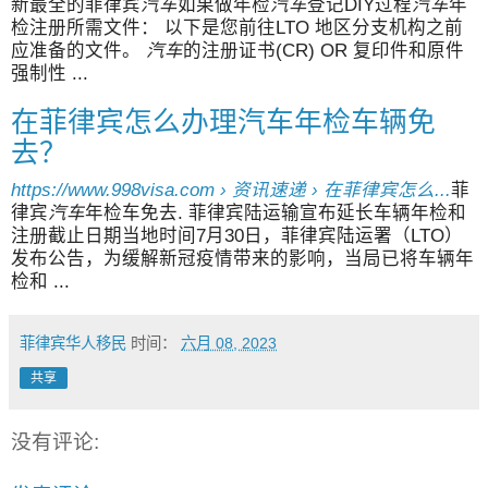
新最全的菲律宾
汽车
如果做年检
汽车
登记DIY过程
汽车
年
检注册所需文件： 以下是您前往LTO 地区分支机构之前
应准备的文件。
汽车
的注册证书(CR) OR 复印件和原件
强制性 ...
在菲律宾怎么办理汽车年检车辆免
去？
https://www.998visa.com › 资讯速递 › 在菲律宾怎么...
菲
律宾
汽车
年检车免去. 菲律宾陆运输宣布延长车辆年检和
注册截止日期当地时间7月30日，菲律宾陆运署（LTO）
发布公告，为缓解新冠疫情带来的影响，当局已将车辆年
检和 ...
菲律宾华人移民
时间：
六月 08, 2023
共享
没有评论: