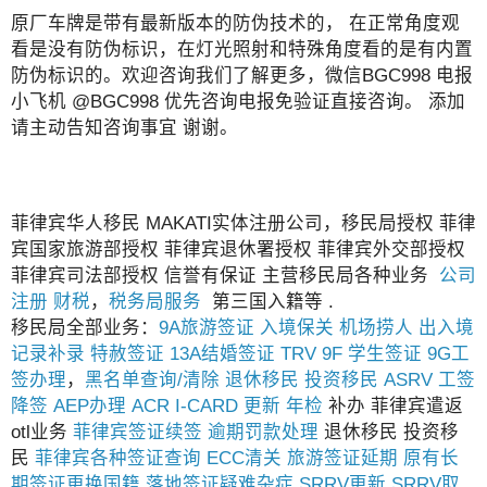
原厂车牌是带有最新版本的防伪技术的， 在正常角度观
看是没有防伪标识，在灯光照射和特殊角度看的是有内置
防伪标识的。欢迎咨询我们了解更多，微信BGC998 电报
小飞机 @BGC998 优先咨询电报免验证直接咨询。 添加
请主动告知咨询事宜 谢谢。
菲律宾华人移民 MAKATI实体注册公司，移民局授权 菲律
宾国家旅游部授权 菲律宾退休署授权 菲律宾外交部授权
菲律宾司法部授权 信誉有保证 主营移民局各种业务
公司
注册
财税
，
税务局服务
第三国入籍等 .
移民局全部业务：
9A旅游签证
入境保关
机场捞人
出入境
记录补录
特赦签证
13A结婚签证
TRV
9F 学生签证
9G工
签办理
，
黑名单查询/清除
退休移民
投资移民
ASRV
工签
降签
AEP办理
ACR I-CARD 更新
年检
补办 菲律宾遣返
otl业务
菲律宾签证续签
逾期罚款处理
退休移民 投资移
民
菲律宾各种签证查询
ECC清关
旅游签证延期
原有长
期签证更换国籍
落地签证疑难杂症
SRRV更新
SRRV取