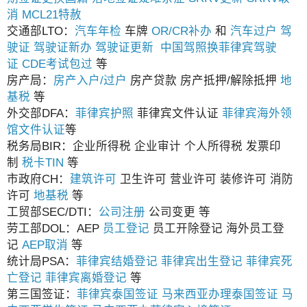
消
MCL21特赦
交通部LTO：
汽车年检
车牌
OR/CR补办
和
汽车过户
驾
驶证
驾驶证新办
驾驶证更新
中国驾照换菲律宾驾驶
证
CDE考试包过
等
房产局：
房产入户/过户
房产贷款 房产抵押/解除抵押
地
基税
等
外交部DFA：
菲律宾护照
菲律宾文件认证
菲律宾海外领
馆文件认证
等
税务局BIR：企业所得税 企业审计 个人所得税 发票印
制
税卡TIN
等
市政府CH：
建筑许可
卫生许可 营业许可 装修许可 消防
许可
地基税
等
工贸部SEC/DTI：
公司注册
公司变更 等
劳工部DOL：AEP
员工登记
员工开除登记 海外员工登
记
AEP取消
等
统计局PSA：
菲律宾结婚登记
菲律宾出生登记
菲律宾死
亡登记
菲律宾离婚登记
等
第三国签证：
菲律宾泰国签证
马来西亚办理泰国签证
马