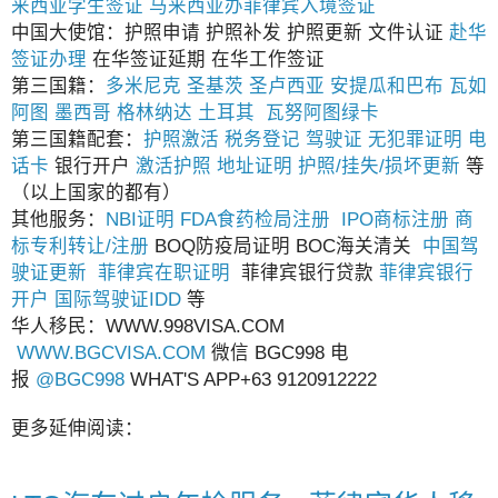
来西亚学生签证
马来西亚办菲律宾入境签证
中国大使馆：护照申请 护照补发 护照更新 文件认证
赴华
签证办理
在华签证延期 在华工作签证
第三国籍：
多米尼克
圣基茨
圣卢西亚
安提瓜和巴布
瓦如
阿图
墨西哥
格林纳达
土耳其
瓦努阿图绿卡
第三国籍配套：
护照激活
税务登记
驾驶证
无犯罪证明
电
话卡
银行开户
激活护照
地址证明
护照/挂失/损坏更新
等
（以上国家的都有）
其他服务：
NBI证明
FDA食药检局注册
IPO商标注册
商
标专利转让/注册
BOQ防疫局证明 BOC海关清关
中国驾
驶证更新
菲律宾在职证明
菲律宾银行贷款
菲律宾银行
开户
国际驾驶证IDD
等
华人移民：WWW.998VISA.COM
WWW.BGCVISA.COM
微信 BGC998 电
报
@BGC998
WHAT'S APP+63 9120912222
更多延伸阅读：