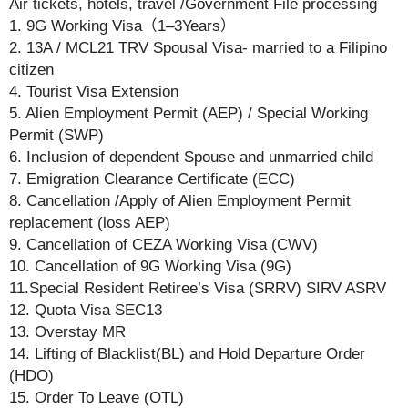
Air tickets, hotels, travel /Government File processing
1. 9G Working Visa（1–3Years）
2. 13A / MCL21 TRV Spousal Visa- married to a Filipino
citizen
4. Tourist Visa Extension
5. Alien Employment Permit (AEP) / Special Working
Permit (SWP)
6. Inclusion of dependent Spouse and unmarried child
7. Emigration Clearance Certificate (ECC)
8. Cancellation /Apply of Alien Employment Permit
replacement (loss AEP)
9. Cancellation of CEZA Working Visa (CWV)
10. Cancellation of 9G Working Visa (9G)
11.Special Resident Retiree’s Visa (SRRV) SIRV ASRV
12. Quota Visa SEC13
13. Overstay MR
14. Lifting of Blacklist(BL) and Hold Departure Order
(HDO)
15. Order To Leave (OTL)