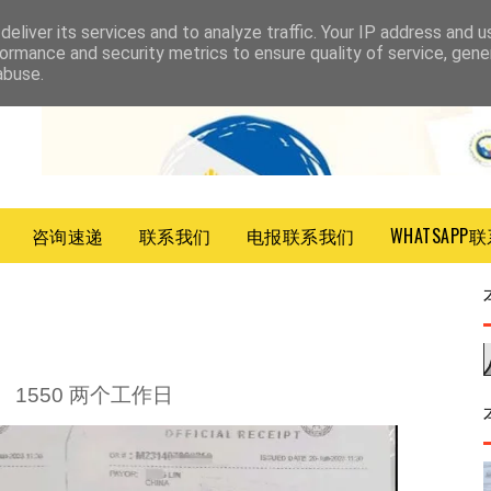
eliver its services and to analyze traffic. Your IP address and 
ormance and security metrics to ensure quality of service, gen
abuse.
咨询速递
联系我们
电报联系我们
WHATSAPP
 1550 两个工作日