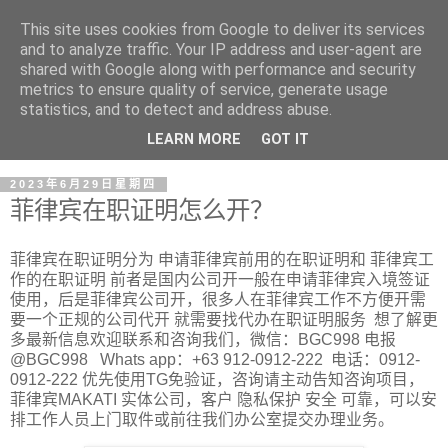
This site uses cookies from Google to deliver its services
and to analyze traffic. Your IP address and user-agent are
shared with Google along with performance and security
metrics to ensure quality of service, generate usage
statistics, and to detect and address abuse.
LEARN MORE
GOT IT
2023年6月29日星期四
菲律宾在职证明怎么开？
菲律宾在职证明分为 申请菲律宾前用的在职证明和 菲律宾工
作的在职证明 前者是国内公司开一般在申请菲律宾入境签证
使用，后是菲律宾公司开，很多人在菲律宾工作不方便开需
要一个正规的公司代开 就需要找代办在职证明服务 想了解更
多最新信息欢迎联系和咨询我们，微信：BGC998 电报
@BGC998 Whats app：+63 912-0912-222 电话：0912-
0912-222 优先使用TG免验证，咨询请主动告知咨询项目，
菲律宾MAKATI 实体公司，客户 隐私保护 安全 可靠，可以安
排工作人员上门取件或前往我们办公室提交办理业务。