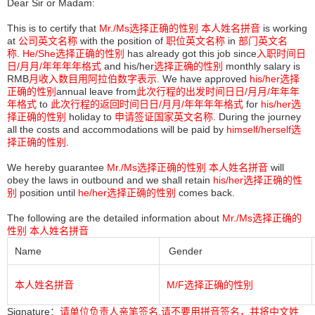
Dear Sir or Madam:
This is to certify that
Mr./Ms选择正确的性别
本人姓名拼音
is working
at
公司英文名称
with the position of
职位英文名称
in
部门英文名
称
.
He/She
选择正确的性别
has already got this job since
入职时间日
日/月月/年年年年格式
and his/her
选择正确的性别
monthly salary is
RMB
月收入数目用阿拉伯数字表示
. We have approved
his/her选择
正确的性别
annual leave from
此次行程的出发时间日日/月月/年年年
年格式
to
此次行程的返回时间日日/月月/年年年年格式
for
his/her选
择正确的性别
holiday to
申请签证国家英文名称
. During the journey
all the costs and accommodations will be paid by
himself/herself选
择正确的性别
.
We hereby guarantee
Mr./Ms选择正确的性别
本人姓名拼音
will
obey the laws in outbound and we shall retain
his/her选择正确的性
别
position until
he/her选择正确的性别
comes back.
The following are the detailed information about
Mr./Ms选择正确的
性别
本人姓名拼音
Name
Gender
本人姓名拼音
M/F选择正确的性别
Signature：
请单位负责人亲笔签名,请不要用拼音签名，并将中文姓