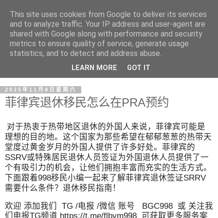
This site uses cookies from Google to deliver its services
and to analyze traffic. Your IP address and user-agent are
shared with Google along with performance and security
metrics to ensure quality of service, generate usage
statistics, and to detect and address abuse.
LEARN MORE
GOT IT
2025年11月8日星期六
菲律宾退休移民怎么在PRA预约
对于热衷于热带地区退休的外国人来说，菲律宾可能是
理想的目的地。这个国家为那些希望在郁郁葱葱的热带天
堂度过黄金岁月的外国人提供了许多好处。菲律宾的
SSRV或特殊居民退休人员签证为外国退休人员提供了一
个有吸引力的机会，让他们拥抱丰富而充实的生活方式。
下面跟着998移民小编一起来了解菲律宾退休签证SRRV
需要什么条件？退休移民指南！
欢迎 添加我们 TG /电报 /微信 账号 BGC998 或 关注我
们电报TG频道 https://t.me/flbym998 可获取更多服务案