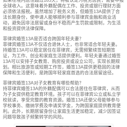
如果在境内居住超过183天，将被认定为税务居民，需要申报
全球收入。这意味着外籍配偶在工作、投资或银行理财方面
必须依法报税。虽然增加了税务义务，但婚签13A提供了合
法长期身份，使申请人能够顺利参与菲律宾金融和商业活
动，避免因非法居留或身份不稳而产生罚款或限制，为生活
和投资提供法律保障。
菲律宾婚签13A是否适合跨国年轻夫妻？
菲律宾婚签13A不仅适合退休人士，也非常适合年轻夫妻。
持婚签13A可以稳定居住在菲律宾，无需频繁续签短期签
证，为工作、创业和家庭生活提供便利。年轻夫妻通过婚签
13A可以安排子女教育、购房投资或设立公司，实现长期规
划。相比旅游签或短期工作签，婚签13A提供更稳固的法律
保障和生活便利，是跨国年轻家庭首选的合法居留途径。
菲律宾婚签13A对子女教育有哪些帮助？
持菲律宾婚签13A的外籍配偶可以合法居住在菲律宾，从而
为子女提供稳定教育环境。孩子可以在菲律宾公立或私立学
校就读，享受完整的教育资源。婚签13A还使父母能够参与
学校事务、缴纳学费及申请奖学金，为跨国家庭提供教育便
利。此外，长期居留身份让家庭生活更加稳定，减少因签证
问题导致孩子频繁转学的风险。