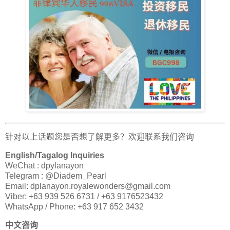
针对以上话题您是否想了解更多？欢迎联系我们咨询
English/Tagalog Inquiries
WeChat : dpylanayon
Telegram : @Diadem_Pearl
Email:
dplanayon.royalewonders@gmail.com
Viber: +63 939 526 6731 / +63 9176523432
WhatsApp / Phone: +63 917 652 3432
中文咨询