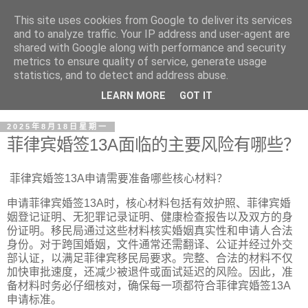
This site uses cookies from Google to deliver its services
and to analyze traffic. Your IP address and user-agent are
shared with Google along with performance and security
metrics to ensure quality of service, generate usage
statistics, and to detect and address abuse.
LEARN MORE
GOT IT
2025年8月18日星期一
菲律宾婚签13A面临的主要风险有哪些？
菲律宾婚签13A申请需要准备哪些核心材料？
申请菲律宾婚签13A时，核心材料包括有效护照、菲律宾婚
姻登记证明、无犯罪记录证明、健康检查报告以及双方的身
份证明。移民局通过这些材料核实婚姻真实性和申请人合法
身份。对于跨国婚姻，文件通常还需翻译、公证并经过外交
部认证，以满足菲律宾移民局要求。完整、合法的材料不仅
加快审批速度，还减少被退件或面试延迟的风险。因此，准
备材料时务必仔细核对，确保每一项都符合菲律宾婚签13A
申请标准。