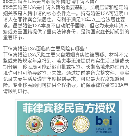
菲律宾婚签13A是否影响外籍配偶申请入籍？
菲律宾婚签13A是申请入籍的重要基础。长期居留和稳定婚
姻关系是入籍申请的核心条件之一。持有婚签13A可证明申
请人在菲律宾合法居住，有利于满足10年以上合法居住要
求。虽然婚签13A本身不自动赋予国籍，但它为未来申请入
籍或双重国籍提供了坚实法律身份，是跨国家庭长期规划的
重要环节。
菲律宾婚签13A面临的主要风险有哪些？
菲律宾婚签13A风险主要来自婚姻真实性被质疑、材料不完
整或未按规定年度报到。若夫妻无法提供真实生活证据或长
期分居，移民局可能延迟审批或拒签。长期离境未办理再入
境许可也可能导致签证失效。通过提前准备完整文件、真实
记录夫妻生活及遵守年度报到要求，可以最大程度规避风
险。专业移民顾问可提供全程指导，确保菲律宾婚签13A申
请顺利进行。