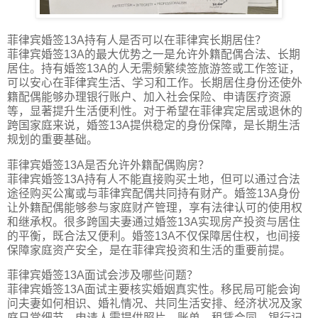
菲律宾婚签13A持有人是否可以在菲律宾长期居住？
菲律宾婚签13A的最大优势之一是允许外籍配偶合法、长期
居住。持有婚签13A的人无需频繁续签旅游签或工作签证，
可以安心在菲律宾生活、学习和工作。长期居住身份还使外
籍配偶能够办理银行账户、加入社会保险、申请医疗资源
等，显著提升生活便利性。对于希望在菲律宾定居或退休的
跨国家庭来说，婚签13A提供稳定的身份保障，是长期生活
规划的重要基础。
菲律宾婚签13A是否允许外籍配偶购房？
菲律宾婚签13A持有人不能直接购买土地，但可以通过合法
途径购买公寓或与菲律宾配偶共同持有财产。婚签13A身份
让外籍配偶能够参与家庭财产管理，享有法律认可的使用权
和继承权。很多跨国夫妻通过婚签13A实现房产投资与居住
的平衡，既合法又便利。婚签13A不仅保障居住权，也间接
保障家庭资产安全，是在菲律宾投资和生活的重要前提。
菲律宾婚签13A面试会涉及哪些问题？
菲律宾婚签13A面试主要核实婚姻真实性。移民局可能会询
问夫妻如何相识、婚礼情况、共同生活安排、经济状况及家
庭日常细节。申请人需提供照片、账单、租赁合同、银行记