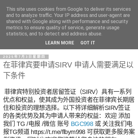
This site uses cookies from Google to deliver its services
and to analyze traffic. Your IP address and user-agent are
shared with Google along with performance and security
metrics to ensure quality of service, generate usage
statistics, and to detect and address abuse.
LEARN MORE
GOT IT
2025年7月3日星期四
在菲律宾要申请SIRV 申请人需要满足以
下条件
菲律宾特别投资者居留签证（SIRV）具有一系列
优点和权益，使其成为外国投资者在菲律宾长期居
住和投资的理想选择。以下将详细解析SIRV签证
的各类优势及其为申请人带来的权益：欢迎 添加
我们 TG /电报 /微信 账号
BGC998
或 关注我们电
报TG频道 https://t.me/flbym998 可获取更多服务案