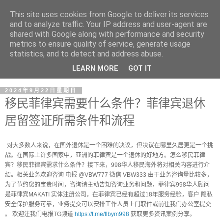
This site uses cookies from Google to deliver its services
and to analyze traffic. Your IP address and user-agent are
shared with Google along with performance and security
metrics to ensure quality of service, generate usage
statistics, and to detect and address abuse.
LEARN MORE
GOT IT
2024年9月22日星期日
移民菲律宾需要什么条件？菲律宾退休
居留签证所需条件和流程
对大多数人来说，在国外退休是一个困难的决议，但决议在哪里久居更是一个挑
战。在国际上许多国家中，亚洲的菲律宾是一个退休的好地方。怎么移民菲律
宾？移民菲律宾需求什么条件？接下来，998华人移民海外将对相关内容进行介
绍。相关业务欢迎咨询 电报 @VBW777 微信 VBW333 由于业务咨询量比较多，
为了节约您的宝贵时间，咨询请主动告知咨询业务和问题，菲律宾998华人顾问
是菲律宾MAKATI 实体注册公司，在菲律宾已经有超过18年服务经验，客户 隐私
安全保护服务可靠，业务提交可以安排工作人员上门取件或前往我们办公室提交
。 欢迎注我们电报TG频道
https://t.me/flbym998
获取更多资讯案例分享。