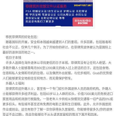
移民菲律宾的好处包括：
跟着国际的开展，安全和本钱越来越遭到人们的重视。许多因素，包括贩毒和
社会不公正，仅举几个例子。为了开始你的研讨，在菲律宾退休被认为是国际上
最好的退休目的地之一。
低日子本钱
许多人选择在海外退休以寻找更低的日子本钱。菲律宾没有让任何人绝望。大
多数外籍人士能够靠每月800至1200美元的收入过上舒适的日子。这包括食物、
住宿和私人女佣和司机的住宿，以及偶然外出就餐。与优步相同，Grab的优势使
人们能够更安全地前往任何地方，而无需保护轿车。
外籍人士福利
菲律宾欢迎外籍人士，甚至有一个专门招引外国退休人员的政府机构。外籍人
士能够获得许多经济利益，包括60岁以上人群的扣头、价值7000美元的免税进口
家居用品和机场旅行税豁免。一张老年人卡供给从快餐到交通等一切产品的0%或
更多扣头。有些城市甚至还有免费的电影之夜和生日蛋糕。此外，允许外国居民
作业或创业。这也有助于了解一旦你获得永久居留权，你能够停留多久(你的退休
签证不会过期)，而且你能够在不从头请求居留权的情况下离开和回来。