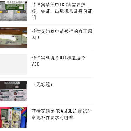
菲律宾清关申ECC请需要护
照、签证、出境机票及身份证
明
菲律宾婚签申请被拒的真正原
因！
菲律宾离境令OTL和遣返令
VDO
（无标题）
菲律宾婚签 13A MCL21 面试时
常见补件要求有哪些