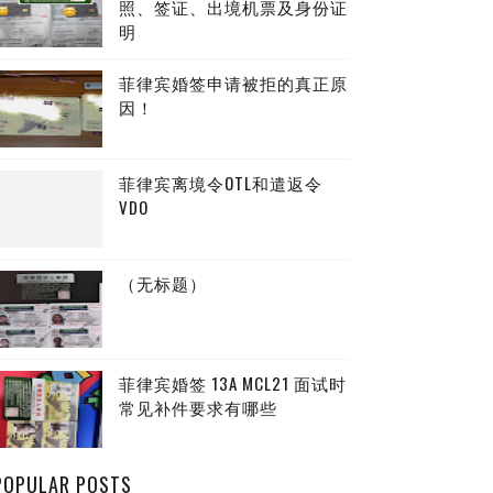
照、签证、出境机票及身份证
明
菲律宾婚签申请被拒的真正原
因！
菲律宾离境令OTL和遣返令
VDO
（无标题）
菲律宾婚签 13A MCL21 面试时
常见补件要求有哪些
POPULAR POSTS