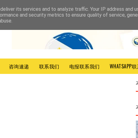
eliver its services and to analyze traffic. Your IP address and 
ormance and security metrics to ensure quality of service, gen
abuse.
咨询速递
联系我们
电报联系我们
WHATSAPP