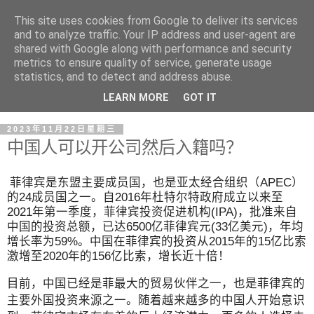
This site uses cookies from Google to deliver its services
and to analyze traffic. Your IP address and user-agent are
shared with Google along with performance and security
metrics to ensure quality of service, generate usage
statistics, and to detect and address abuse.
LEARN MORE
GOT IT
2023年11月22日星期三
中国人可以开公司然后入籍吗？
菲律宾是东盟主要成员国，也是亚太经合组织（APEC）
的24成员国之一。自2016年杜特尔特政府成立以来至
2021年第一季度，菲律宾投资促进机构(IPA)，批准来自
中国的投资总额，已达6500亿菲律宾元(33亿美元)，年均
增长率为59%。中国在菲律宾的投资从2015年的15亿比索
激增至2020年的156亿比索，增长近十倍！
目前，中国已经是菲最大的贸易伙伴之一，也是菲律宾的
主要外国投资来源之一。随着越来越多的中国人开始意识