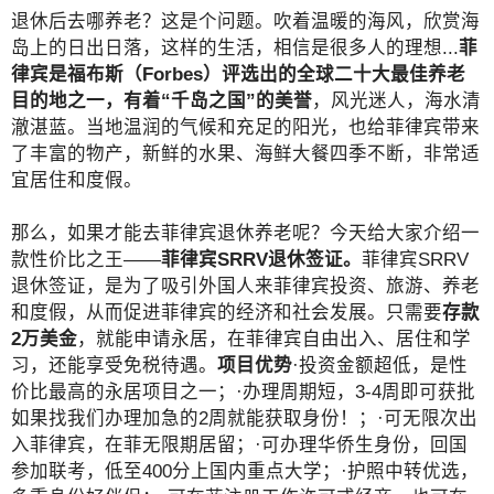
退休后去哪养老？这是个问题。吹着温暖的海风，欣赏海
岛上的日出日落，这样的生活，相信是很多人的理想...
菲
律宾是福布斯（Forbes）评选出的全球二十大最佳养老
目的地之一，有着“千岛之国”的美誉
，风光迷人，海水清
澈湛蓝。当地温润的气候和充足的阳光，也给菲律宾带来
了丰富的物产，新鲜的水果、海鲜大餐四季不断，非常适
宜居住和度假。
那么，如果才能去菲律宾退休养老呢？今天给大家介绍一
款性价比之王——
菲律宾SRRV退休签证。
菲律宾SRRV
退休签证，是为了吸引外国人来菲律宾投资、旅游、养老
和度假，从而促进菲律宾的经济和社会发展。只需要
存款
2万美金
，就能申请永居，在菲律宾自由出入、居住和学
习，还能享受免税待遇。
项目优势
·投资金额超低，是性
价比最高的永居项目之一；·办理周期短，3-4周即可获批
如果找我们办理加急的2周就能获取身份！；·可无限次出
入菲律宾，在菲无限期居留；·可办理华侨生身份，回国
参加联考，低至400分上国内重点大学；·护照中转优选，