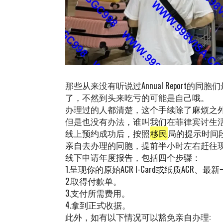
那些从来没有听说过Annual Report
了，不然到头来吃亏的可能是自己哦。
办理过的人都清楚，这个手续除了麻烦之
但是也没有办法，谁叫我们在菲律宾讨生
线上预约成功后，按照
移民
局的提示时间
亲自去办理的同胞，提前半小时左右赶往
线下申请年度报告，包括四个步骤：
1.呈现你的原始ACR I-Card或纸质ACR
2.取得付款单。
3.支付所需费用。
4.拿到正式收据。
此外，如有以下情况可以豁免亲自办理: