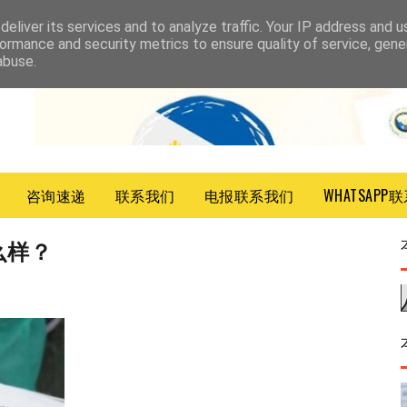
eliver its services and to analyze traffic. Your IP address and 
ormance and security metrics to ensure quality of service, gen
abuse.
咨询速递
联系我们
电报联系我们
WHATSAPP
么样？