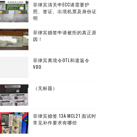
菲律宾清关申ECC请需要护
照、签证、出境机票及身份证
明
菲律宾婚签申请被拒的真正原
因！
菲律宾离境令OTL和遣返令
VDO
（无标题）
菲律宾婚签 13A MCL21 面试时
常见补件要求有哪些