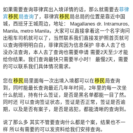
如果需要查询菲律宾出入境详情的话，那么就需要去
菲律
宾
移民
局查询
了，菲律宾
移民
局总局的位置是靠近中国
城，西班牙王城周边，地址： Magallanes dr. Intramuros,
Manila, metro Manila，大家可以直接拿着这一个名字询问
出租车司机就可以了，当然联系我们直接发护照首页就可
以查询得明明白白，菲律宾因为信息保护 非本人去了也
没办法查询，本人去了查询也需要申请 需要2天至少才能
给你结果。我们查询最快只需要半小时！ 最慢2天，需要
的可以联系我们具体情况需求。
您在
移民
局里面每一次出境入境都可以在
移民
局查询
到，同时能最长查询最近几年年时间，2年里的每一次坐
什么航班，持有什么签证，是否是黑名单都能一目了然。
同时还 可以查询签证状态，签证是否正常，签证是否逾
期，以及是否有案子，是否是逃犯，都能清晰的查询到。
说了那么多 其实不管要查询什么都是个案，结果也不一
样 所以有需要的可以发资料给我们安排查询。