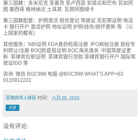
第三国籍：多米尼克 圣基茨 圣卢西亚 安提瓜和巴布 瓦如阿
图 墨西哥 格林纳达 土耳其 瓦努阿图绿卡
第三国籍配套：护照激活 税务登记 驾驶证 无犯罪证明 电话
卡 银行开户 激活护照 地址证明 护照/挂失/损坏更新 等 （以
上国家的都有）
其他服务：NBI证明 FDA食药检局注册 IPO商标注册 商标专
利转让/注册 BOQ防疫局证明 BOC海关清关 中国驾驶证更
新 菲律宾在职证明 菲律宾银行贷款 菲律宾银行开户 国际驾
驶证IDD 等
咨询 微信 BGC998 电报 @BGC998 WHAT'S APP+63
9120912222
菲律宾华人移民
时间：
八月 05, 2023
共享
没有评论: