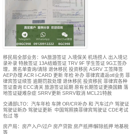
移民局全部业务：9A旅游签证 入境保关 机场捞人 出入境记
录补录 特赦签证 13A结婚签证 TRV 9F 学生签证 9G工签办
理，黑名单查询/清除 退休移民 投资移民 ASRV 工签降签
AEP办理 ACR I-CARD 更新 年检 补办 菲律宾遣返otl业务 菲
律宾签证续签 逾期罚款处理 退休移民 投资移民 菲律宾各种
签证查询 ECC清关 旅游签证延期 原有长期签证更换国籍 落
地签证疑难杂症 SRRV更新 SRRV取消 MCL21特赦
交通部LTO：汽车年检 车牌 OR/CR补办 和 汽车过户 驾驶证
驾驶证新办 驾驶证更新 中国驾照换菲律宾驾驶证 CDE考试
包过 等
房产局：房产入户/过户 房产贷款 房产抵押/解除抵押 地基税
等