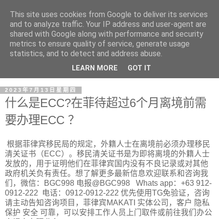
This site uses cookies from Google to deliver its services
and to analyze traffic. Your IP address and user-agent are
shared with Google along with performance and security
metrics to ensure quality of service, generate usage
statistics, and to detect and address abuse.
LEARN MORE
GOT IT
2023年7月13日星期四
什么是ECC?在菲待超过6个月离境前需
要办理ECC ？
根据菲律宾移民局的规定，外籍人士在离境前必须办理移民
清关证书（ECC）。移民清关证书是为即将离境的外籍人士
发放的，用于证明他们在菲律宾国内没有不良记录或对其他
政府机关负有责任。想了解更多最新信息欢迎联系和咨询我
们，微信：BGC998 电报@BGC998 Whats app：+63 912-
0912-222 电话：0912-0912-222 优先使用TG免验证，咨询
请主动告知咨询项目，菲律宾MAKATI 实体公司，客户 隐私
保护 安全 可靠，可以安排工作人员上门取件或前往我们办公