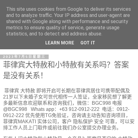
This site uses cookies from Google to deliver its services
and to analyze traffic. Your IP address and user-agent are
shared with Google along with performance and security
metrics to ensure quality of service, generate usage
statistics, and to detect and address abuse.
LEARN MORE
GOT IT
2023年7月5日星期三
菲律宾大特赦和小特赦有关系吗？答案
是没有关系！
菲律宾 大特赦 即将开启可长期在菲律宾居住可携带配偶及
21岁以下未婚子女可世代相传一人签证，全家移民想了解更
多最新信息欢迎联系和咨询我们，微信：BGC998 电报
@BGC998 Whats app：+63 912-0912-222 电话：0912-
0912-222 优先使用TG免验证，咨询请主动告知咨询项目，
菲律宾MAKATI 实体公司，客户 隐私保护 安全 可靠，可以安
排工作人员上门取件或前往我们办公室提交办理业务。