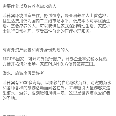
需要疗养以及有养老需求的人
菲律宾环境适宜居住，舒适惬意，是亚洲养老人士首选地，
且生活费用仅为国内二三线市场水平，低成本即可享优质生
活。需要疗养的人，可以聘请住家式保姆料理生活、家庭护
士进行日常护理，享受高性价比的医疗护理服务。
有海外资产配置和海外身份规划的人
非CRS国家，可开海外银行账户。开办企业享受税收优惠，
方便开拓海外市场。家庭PLAN B,方便转签第三国。
潜水、旅游度假爱好者
菲律宾有7000多海岛，以柔软的白色粉状海滩、清澈的海水
和各种各样的旅游活动而闻名在外。每年吸引大量游客来这
里潜水、游泳、皮划艇和风帆冲浪，这里是世界潜水爱好者
的圣地。