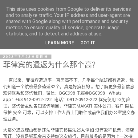
This site uses cookies from Google to deliver its services
and to analyze traffic. Your IP address and user-agent are
shared with Google along with performance and security
metrics to ensure quality of service, generate usage
statistics, and to detect and address abuse.
LEARN MORE
GOT IT
2023年7月23日星期日
菲律宾的遣返为什么那个高？
一直以来，菲律宾遣返率一直居高不下，几乎每个航班都有遣返，我
们知道一个航班最多遣返32个，真是好疯狂的 。
想了解更多最新信息
欢迎联系和咨询我们，微信：BGC998 电报@BGC998 Whats
app：+63 912-0912-222 电话：0912-0912-222 优先使用TG免验
证，咨询请主动告知咨询项目，菲律宾MAKATI 实体公司，客户 隐私
保护 安全 可靠，可以安排工作人员上门取件或前往我们办公室提交办
理业务。
大部分遣返理由都是违法菲律宾移民法29A,例如 没有返程机票，酒店
预订，没有足够现金来支持你这次旅行，目前最多的是因为上一次持