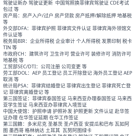
驾驶证新办 驾驶证更新  中国驾照换菲律宾驾驶证 CDE考试
包过 等
房产局：房产入户/过户 房产贷款 房产抵押/解除抵押 地基税 
等
外交部DFA：菲律宾护照 菲律宾文件认证 菲律宾海外领馆文
件认证等
税务局BIR：企业所得税 企业审计 个人所得税 发票印制 税卡
TIN 等
市政府CH：建筑许可 卫生许可 营业许可 装修许可 消防许可 
地基税 等
工贸部SEC/DTI：公司注册 公司变更 等
劳工部DOL：AEP 员工登记 员工开除登记 海外员工登记 AEP
取消 等
统计局PSA：菲律宾结婚登记 菲律宾出生登记 菲律宾死亡登
记 菲律宾离婚登记 等
第三国签证：菲律宾泰国签证 马来西亚办理泰国签证 马来西
亚学生签证 马来西亚办菲律宾入境签证
中国大使馆：护照申请 护照补发 护照更新 文件认证 赴华签
证办理 在华签证延期 在华工作签证
第三国籍：多米尼克 圣基茨 圣卢西亚 安提瓜和巴布 瓦如阿
图 墨西哥 格林纳达 土耳其  瓦努阿图绿卡