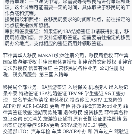
等待审理：一旦递交申请，您需要等待移民局进行审理和处
理。这个过程可能需要一定的时间，具体取决于移民局的工
作负载和流程。
接受指纹和照相：在移民局要求的时间和地点，前往指定的
地点接受指纹和照相。
审批和签发签证：如果您的13A结婚签证申请获得批准，移
民局将通知您，并安排您领取签证。您需要前往指定的移民
局办公地点，支付相应的签证费用并领取签证。
菲律宾华人移民 MAKATI实体注册公司，移民局授权 菲律宾
国家旅游部授权 菲律宾退休署授权 菲律宾外交部授权 菲律宾
司法部授权 信誉有保证 主营移民局各种业务  公司注册 财
税，税务局服务  第三国入籍等 .
移民局全部业务：9A旅游签证 入境保关 机场捞人 出入境记
录补录 特赦签证 13A结婚签证 TRV 9F 学生签证 9G工签办
理，黑名单查询/清除 退休移民 投资移民 ASRV 工签降签 
AEP办理 ACR I-CARD 更新 年检 补办 菲律宾遣返otl业务 菲
律宾签证续签 逾期罚款处理 退休移民 投资移民 菲律宾各种
签证查询 ECC清关 旅游签证延期 原有长期签证更换国籍 落
地签证疑难杂症 SRRV更新 SRRV取消 MCL21特赦
交通部LTO：汽车年检 车牌 OR/CR补办 和 汽车过户 驾驶证 