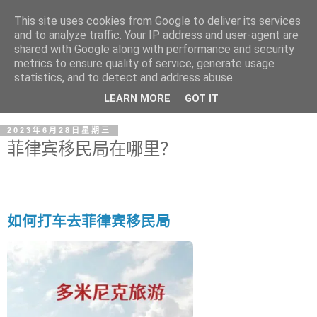
This site uses cookies from Google to deliver its services
and to analyze traffic. Your IP address and user-agent are
shared with Google along with performance and security
metrics to ensure quality of service, generate usage
statistics, and to detect and address abuse.
LEARN MORE
GOT IT
2023年6月28日星期三
菲律宾移民局在哪里？
如何打车去菲律宾移民局