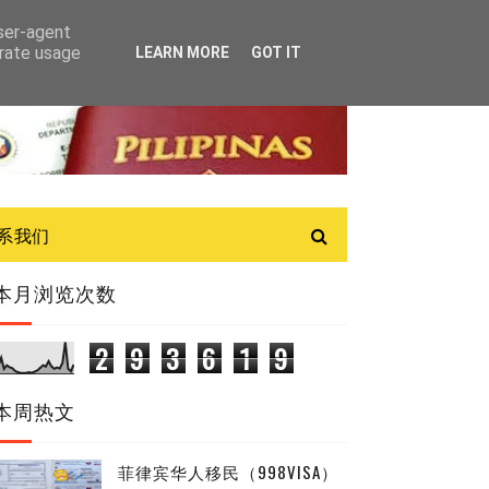
user-agent
erate usage
LEARN MORE
GOT IT
联系我们
本月浏览次数
2
9
3
6
1
9
本周热文
菲律宾华人移民（998VISA）