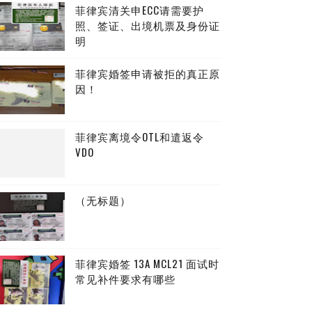
菲律宾清关申ECC请需要护
照、签证、出境机票及身份证
明
菲律宾婚签申请被拒的真正原
 原件后降签签
因！
菲律宾离境令OTL和遣返令
VDO
（无标题）
菲律宾婚签 13A MCL21 面试时
常见补件要求有哪些